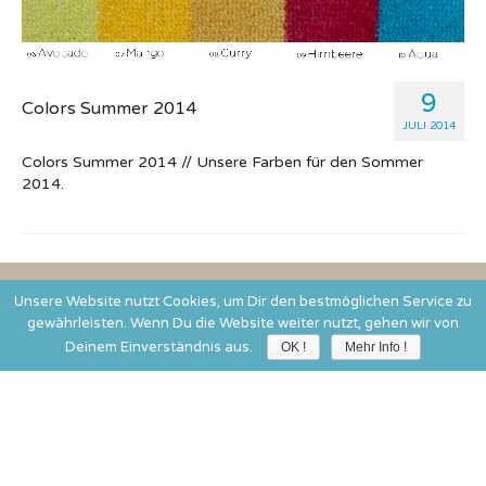
9
Colors Summer 2014
JULI 2014
Colors Summer 2014 // Unsere Farben für den Sommer
2014.
© 2017 FLAT`N
Unsere Website nutzt Cookies, um Dir den bestmöglichen Service zu
Kontakt: +49 221 169 227 04 team[at]flatn.de
gewährleisten. Wenn Du die Website weiter nutzt, gehen wir von
Deinem Einverständnis aus.
OK !
Mehr Info !
IMPRESSUM
AGB
DATENSCHUTZ