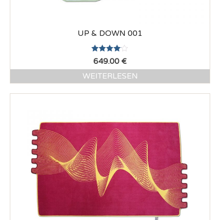
UP & DOWN 001
4.00
von
649.00
€
5
WEITERLESEN