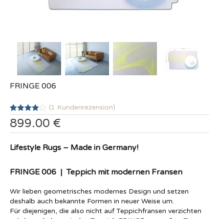
FRINGE 006
(
1
Kundenrezension)
4.00
5
von
899.00
€
basierend
auf einer
Kundenbewertung
Lifestyle Rugs – Made in Germany!
FRINGE 006 |
Teppich mit modernen Fransen
Wir lieben geometrisches modernes Design und setzen
deshalb auch bekannte Formen in neuer Weise um.
Für diejenigen, die also nicht auf Teppichfransen verzichten